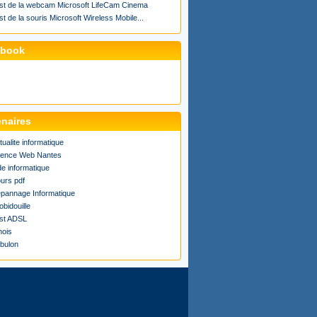
st de la webcam Microsoft LifeCam Cinema
st de la souris Microsoft Wireless Mobile...
ebook
enaires
tualite informatique
ence Web Nantes
de informatique
urs pdf
pannage Informatique
obidouille
st ADSL
ois
bulon