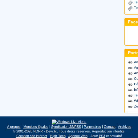
Te
Te
Fac
Part
Ac
Ag
Ai
Co
Dé
Inf
Te
Wh
Ze
À propos
|
Mentions légales
|
Syndication JS/RSS
|
Partenaires
|
Contact
|
Archives
© 2001-2026 NDFR - Devclic. Tous droits réservés. Reproduction interdite.
Creation site internet
-
High-Tech
-
Agence Web
- Jeux
PS3
et actualité