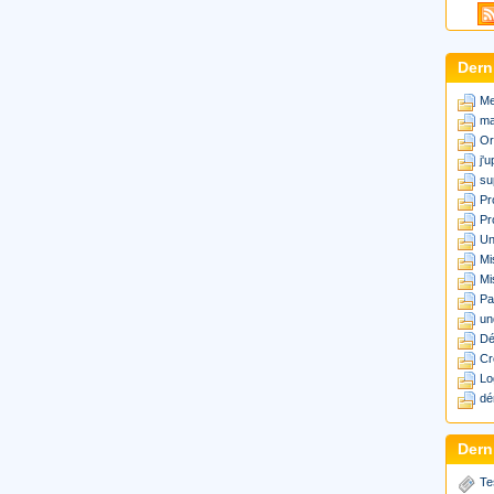
Dern
Me
ma
Or
j'
su
Pr
Pr
Un
Mi
Mi
Pa
un
Dé
Cr
Lo
dé
Derni
Te