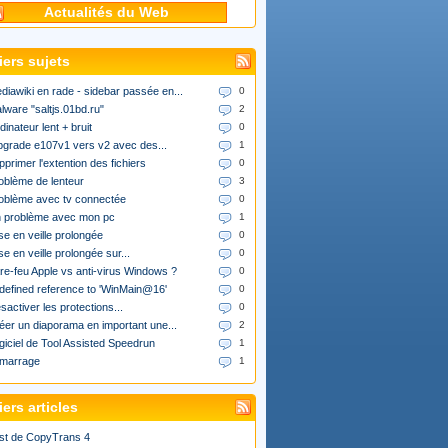
Actualités du Web
iers sujets
diawiki en rade - sidebar passée en...
0
lware "saltjs.01bd.ru"
2
dinateur lent + bruit
0
upgrade e107v1 vers v2 avec des...
1
pprimer l'extention des fichiers
0
oblème de lenteur
3
oblème avec tv connectée
0
 problème avec mon pc
1
se en veille prolongée
0
se en veille prolongée sur...
0
re-feu Apple vs anti-virus Windows ?
0
defined reference to 'WinMain@16'
0
sactiver les protections...
0
éer un diaporama en important une...
2
giciel de Tool Assisted Speedrun
1
marrage
1
ers articles
st de CopyTrans 4