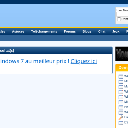
User Na
Rem
cles
Astuces
Téléchargements
Forums
Blogs
Chat
Jeux
P
sultat(s)
ndows 7 au meilleur prix !
Cliquez ici
Dern
Wi
Mo
Mo
Wi
Wi
Mi
Bi
Wi
Dl
ES