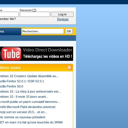
(
?
)
me
Password
ember Me?
Register
rix
ières news
ndows 10 Creators Update disponible au...
zilla Firefox 52.0.1 / ESR 52.0.1
zilla Firefox 50.0
ndows 10 : La mise à jour anniversaire est...
ndows 10 : Il reste 10 jours avant...
crosoft publie un patch cumulatif bienvenu...
entôt Microsoft Paint deviendra universel
nzip sort en version 20.5... et en...
ink nomme un nouveau président
ET en mars n'a fait qu'une bouchée du SPAM