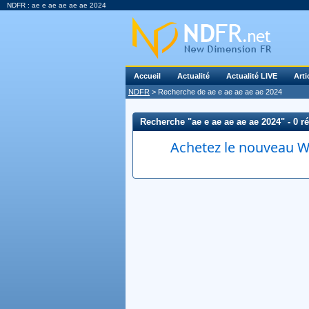
NDFR : ae e ae ae ae ae 2024
Accueil
Actualité
Actualité LIVE
Arti
NDFR
> Recherche de ae e ae ae ae ae 2024
Recherche "ae e ae ae ae ae 2024" - 0 ré
Achetez le nouveau Wi