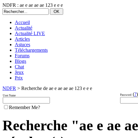
NDFR : ae e ae ae ae 123 e e e
Accueil
Actualité
Actualité LIVE
Articles
Astuces
Téléchargements
Forums
Blogs
Chat
Jeux
Prix
NDFR
> Recherche de ae e ae ae ae 123 e e e
(
?
)
Password
User Name
Remember Me?
Recherche "ae e ae ae 