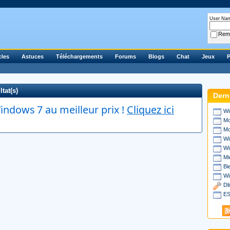
User Na
Rem
cles
Astuces
Téléchargements
Forums
Blogs
Chat
Jeux
P
tat(s)
Dern
ndows 7 au meilleur prix !
Cliquez ici
Wi
Mo
Mo
Wi
Wi
Mi
Bi
Wi
Dl
ES