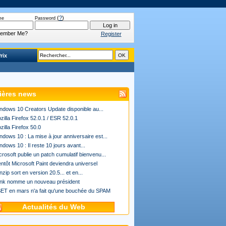
(
?
)
me
Password
ember Me?
Register
rix
ières news
ndows 10 Creators Update disponible au...
zilla Firefox 52.0.1 / ESR 52.0.1
zilla Firefox 50.0
ndows 10 : La mise à jour anniversaire est...
ndows 10 : Il reste 10 jours avant...
crosoft publie un patch cumulatif bienvenu...
entôt Microsoft Paint deviendra universel
nzip sort en version 20.5... et en...
ink nomme un nouveau président
ET en mars n'a fait qu'une bouchée du SPAM
Actualités du Web