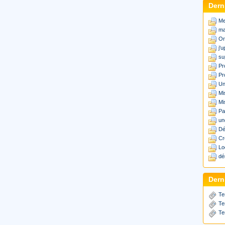
Dern
Me
ma
Or
j'
su
Pr
Pr
Un
Mi
Mi
Pa
un
Dé
Cr
Lo
dé
Derni
Te
Te
Te