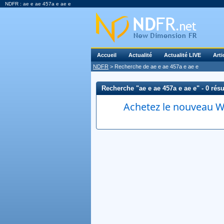
NDFR : ae e ae 457a e ae e
Accueil
Actualité
Actualité LIVE
Arti
NDFR
> Recherche de ae e ae 457a e ae e
Recherche "ae e ae 457a e ae e" - 0 résul
Achetez le nouveau Wi