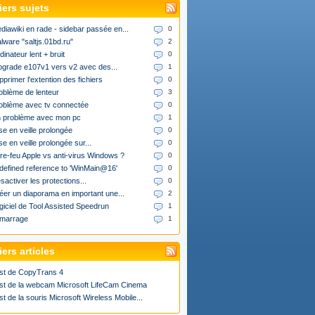
iers sujets
diawiki en rade - sidebar passée en...
0
lware "saltjs.01bd.ru"
2
dinateur lent + bruit
0
upgrade e107v1 vers v2 avec des...
1
pprimer l'extention des fichiers
0
oblème de lenteur
3
oblème avec tv connectée
0
 problème avec mon pc
1
se en veille prolongée
0
se en veille prolongée sur...
0
re-feu Apple vs anti-virus Windows ?
0
defined reference to 'WinMain@16'
0
sactiver les protections...
0
éer un diaporama en important une...
2
giciel de Tool Assisted Speedrun
1
marrage
1
ers articles
st de CopyTrans 4
st de la webcam Microsoft LifeCam Cinema
st de la souris Microsoft Wireless Mobile...