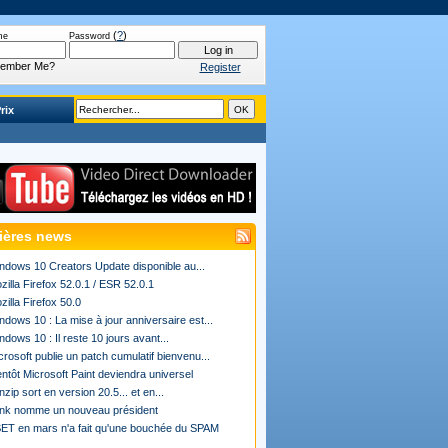
(
?
)
me
Password
ember Me?
Register
rix
ières news
ndows 10 Creators Update disponible au...
zilla Firefox 52.0.1 / ESR 52.0.1
zilla Firefox 50.0
ndows 10 : La mise à jour anniversaire est...
ndows 10 : Il reste 10 jours avant...
crosoft publie un patch cumulatif bienvenu...
entôt Microsoft Paint deviendra universel
nzip sort en version 20.5... et en...
ink nomme un nouveau président
ET en mars n'a fait qu'une bouchée du SPAM