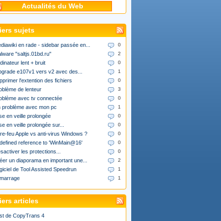
Actualités du Web
iers sujets
diawiki en rade - sidebar passée en...
0
lware "saltjs.01bd.ru"
2
dinateur lent + bruit
0
upgrade e107v1 vers v2 avec des...
1
pprimer l'extention des fichiers
0
oblème de lenteur
3
oblème avec tv connectée
0
 problème avec mon pc
1
se en veille prolongée
0
se en veille prolongée sur...
0
re-feu Apple vs anti-virus Windows ?
0
defined reference to 'WinMain@16'
0
sactiver les protections...
0
éer un diaporama en important une...
2
giciel de Tool Assisted Speedrun
1
marrage
1
ers articles
st de CopyTrans 4