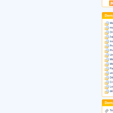
Dern
Me
ma
Or
j'
su
Pr
Pr
Un
Mi
Mi
Pa
un
Dé
Cr
Lo
dé
Derni
Te