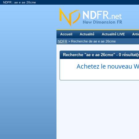
NDFR : ae e ae 26cme
Accueil
Actualité
Actualité LIVE
Arti
NDFR
> Recherche de ae e ae 26cme
Recherche "ae e ae 26cme" - 0 résultat(
Achetez le nouveau Wi