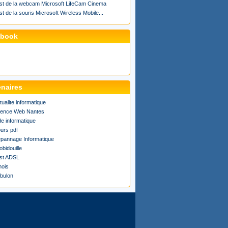
st de la webcam Microsoft LifeCam Cinema
st de la souris Microsoft Wireless Mobile...
ebook
enaires
tualite informatique
ence Web Nantes
de informatique
urs pdf
pannage Informatique
obidouille
st ADSL
ois
bulon