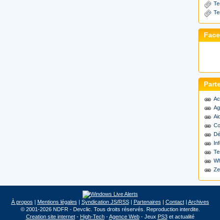
Te
Te
Fac
Part
Ac
Ag
Ai
Co
Dé
Inf
Te
Wh
Ze
À propos
|
Mentions légales
|
Syndication JS/RSS
|
Partenaires
|
Contact
|
Archives
© 2001-2026 NDFR - Devclic. Tous droits réservés. Reproduction interdite.
Creation site internet
-
High-Tech
-
Agence Web
- Jeux
PS3
et actualité