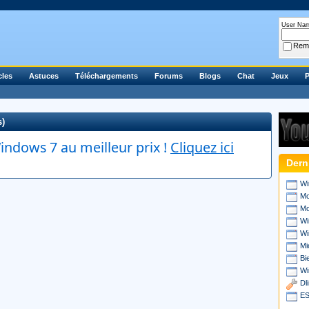
User Na
Rem
cles
Astuces
Téléchargements
Forums
Blogs
Chat
Jeux
P
s)
ndows 7 au meilleur prix !
Cliquez ici
Dern
Wi
Mo
Mo
Wi
Wi
Mi
Bi
Wi
Dl
ES