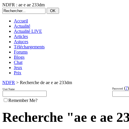
NDFR : ae e ae 233dm
Accueil
Actualité
Actualité LIVE
Articles
Astuces
Téléchargements
Forums
Blogs
Chat
Jeux
Prix
NDFR
> Recherche de ae e ae 233dm
(
?
)
Password
User Name
Remember Me?
Recherche "ae e ae 23