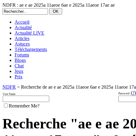
NDFR : ae e ae 2025a 11aeoe 6ae e 2025a 11aeoe 17ae ae
Accueil
Actualité
Actualité LIVE
Articles
Astuces
Téléchargements
Forums
Blogs
Chat
Jeux
Prix
NDFR
> Recherche de ae e ae 2025a 11aeoe 6ae e 2025a 11aeoe 17a
(
?
)
Password
User Name
Remember Me?
Recherche "ae e ae 2