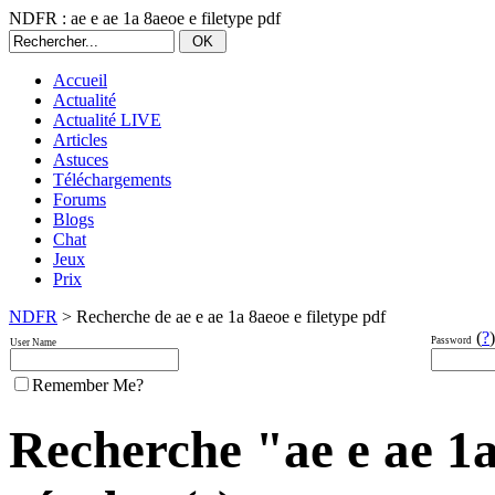
NDFR : ae e ae 1a 8aeoe e filetype pdf
Accueil
Actualité
Actualité LIVE
Articles
Astuces
Téléchargements
Forums
Blogs
Chat
Jeux
Prix
NDFR
> Recherche de ae e ae 1a 8aeoe e filetype pdf
(
?
)
Password
User Name
Remember Me?
Recherche "ae e ae 1a 