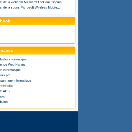
st de la webcam Microsoft LifeCam Cinema
st de la souris Microsoft Wireless Mobile...
ebook
enaires
tualite informatique
ence Web Nantes
de informatique
urs pdf
pannage Informatique
obidouille
st ADSL
ois
bulon