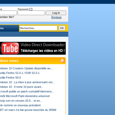
(
?
)
me
Password
ember Me?
Register
rix
ières news
ndows 10 Creators Update disponible au...
zilla Firefox 52.0.1 / ESR 52.0.1
zilla Firefox 50.0
ndows 10 : La mise à jour anniversaire est...
ndows 10 : Il reste 10 jours avant...
crosoft publie un patch cumulatif bienvenu...
entôt Microsoft Paint deviendra universel
nzip sort en version 20.5... et en...
ink nomme un nouveau président
ET en mars n'a fait qu'une bouchée du SPAM