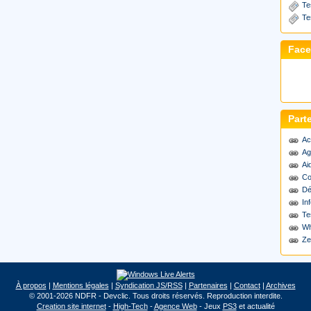
Te
Te
Fac
Part
Ac
Ag
Ai
Co
Dé
Inf
Te
Wh
Ze
À propos
|
Mentions légales
|
Syndication JS/RSS
|
Partenaires
|
Contact
|
Archives
© 2001-2026 NDFR - Devclic. Tous droits réservés. Reproduction interdite.
Creation site internet
-
High-Tech
-
Agence Web
- Jeux
PS3
et actualité