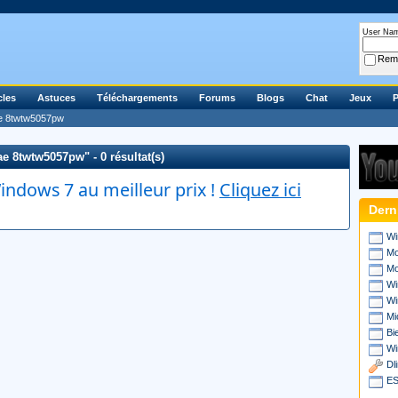
User Na
Rem
cles
Astuces
Téléchargements
Forums
Blogs
Chat
Jeux
P
ae 8twtw5057pw
ae 8twtw5057pw" - 0 résultat(s)
ndows 7 au meilleur prix !
Cliquez ici
Dern
Wi
Mo
Mo
Wi
Wi
Mi
Bi
Wi
Dl
ES