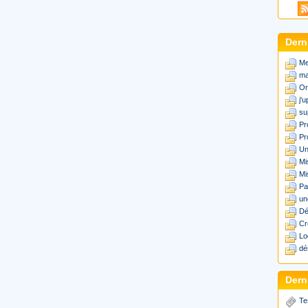
Dern
Me
ma
Or
j'
su
Pr
Pr
Un
Mi
Mi
Pa
un
Dé
Cr
Lo
dé
Derni
Te