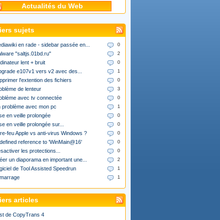
Actualités du Web
iers sujets
diawiki en rade - sidebar passée en...
0
lware "saltjs.01bd.ru"
2
dinateur lent + bruit
0
upgrade e107v1 vers v2 avec des...
1
pprimer l'extention des fichiers
0
oblème de lenteur
3
oblème avec tv connectée
0
 problème avec mon pc
1
se en veille prolongée
0
se en veille prolongée sur...
0
re-feu Apple vs anti-virus Windows ?
0
defined reference to 'WinMain@16'
0
sactiver les protections...
0
éer un diaporama en important une...
2
giciel de Tool Assisted Speedrun
1
marrage
1
ers articles
st de CopyTrans 4