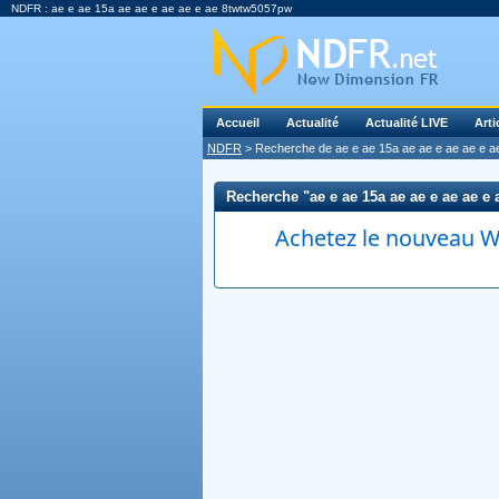
NDFR : ae e ae 15a ae ae e ae ae e ae 8twtw5057pw
Accueil
Actualité
Actualité LIVE
Arti
NDFR
> Recherche de ae e ae 15a ae ae e ae ae e 
Recherche "ae e ae 15a ae ae e ae ae e 
Achetez le nouveau Wi