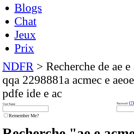
Blogs
Chat
Jeux
Prix
NDFR
> Recherche de ae e 
qqa 2298881a acmec e aeoe a
pdfe ide e ac
(
?
)
Password
User Name
Remember Me?
Recherche "ae e acmec