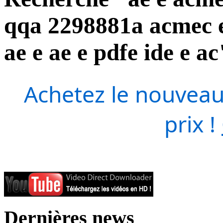
qqa 2298881a acmec e 
ae e ae e pdfe ide e ac
Achetez le nouveau
prix !
Dernières news