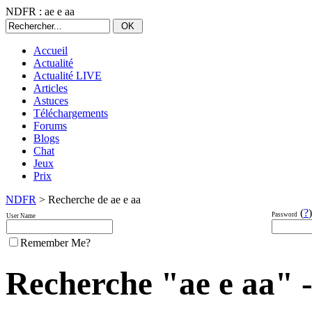
NDFR : ae e aa
Accueil
Actualité
Actualité LIVE
Articles
Astuces
Téléchargements
Forums
Blogs
Chat
Jeux
Prix
NDFR
> Recherche de ae e aa
(
?
)
Password
User Name
Remember Me?
Recherche "ae e aa" - 