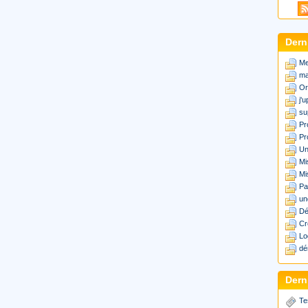
Dern
Me
ma
Or
j'
su
Pr
Pr
Un
Mi
Mi
Pa
un
Dé
Cr
Lo
dé
Derni
Te