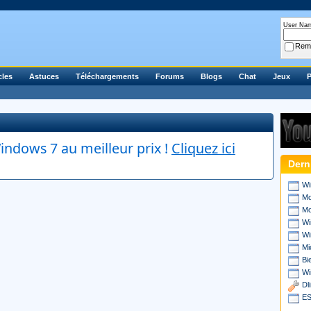
User Na
Rem
cles
Astuces
Téléchargements
Forums
Blogs
Chat
Jeux
P
ndows 7 au meilleur prix !
Cliquez ici
Dern
Wi
Mo
Mo
Wi
Wi
Mi
Bi
Wi
Dl
ES