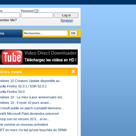
(
?
)
me
Password
ember Me?
Register
rix
ières news
ndows 10 Creators Update disponible au...
zilla Firefox 52.0.1 / ESR 52.0.1
zilla Firefox 50.0
ndows 10 : La mise à jour anniversaire est...
ndows 10 : Il reste 10 jours avant...
crosoft publie un patch cumulatif bienvenu...
entôt Microsoft Paint deviendra universel
nzip sort en version 20.5... et en...
ink nomme un nouveau président
ET en mars n'a fait qu'une bouchée du SPAM