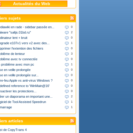
Actualités du Web
iers sujets
diawiki en rade - sidebar passée en...
0
lware "saltjs.01bd.ru"
2
dinateur lent + bruit
0
upgrade e107v1 vers v2 avec des...
1
pprimer l'extention des fichiers
0
oblème de lenteur
3
oblème avec tv connectée
0
 problème avec mon pc
1
se en veille prolongée
0
se en veille prolongée sur...
0
re-feu Apple vs anti-virus Windows ?
0
defined reference to 'WinMain@16'
0
sactiver les protections...
0
éer un diaporama en important une...
2
giciel de Tool Assisted Speedrun
1
marrage
1
ers articles
st de CopyTrans 4