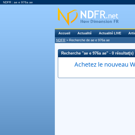
NDFR : ae e 976a ae
Accueil
Actualité
Actualité LIVE
Arti
NDFR
> Recherche de ae e 976a ae
Recherche "ae e 976a ae" - 0 résultat(s)
Achetez le nouveau Wi