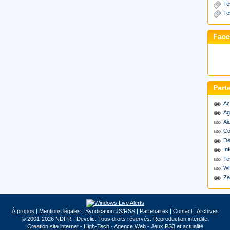
Te
Te
Fac
Part
Ac
Ag
Ai
Co
Dé
Inf
Te
Wh
Ze
À propos
|
Mentions légales
|
Syndication JS/RSS
|
Partenaires
|
Contact
|
Archives
© 2001-2026 NDFR - Devclic. Tous droits réservés. Reproduction interdite.
Creation site internet
-
High-Tech
-
Agence Web
- Jeux
PS3
et actualité