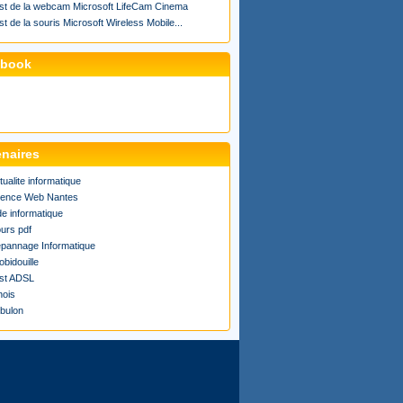
st de la webcam Microsoft LifeCam Cinema
st de la souris Microsoft Wireless Mobile...
ebook
enaires
tualite informatique
ence Web Nantes
de informatique
urs pdf
pannage Informatique
obidouille
st ADSL
ois
bulon