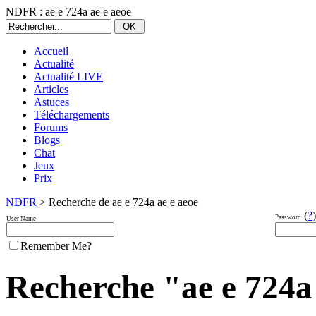
NDFR : ae e 724a ae e aeoe
Accueil
Actualité
Actualité LIVE
Articles
Astuces
Téléchargements
Forums
Blogs
Chat
Jeux
Prix
NDFR
> Recherche de ae e 724a ae e aeoe
(
?
)
Password
User Name
Remember Me?
Recherche "ae e 724a a