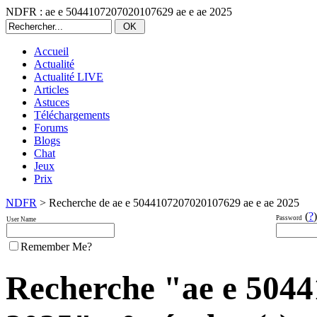
NDFR : ae e 5044107207020107629 ae e ae 2025
Accueil
Actualité
Actualité LIVE
Articles
Astuces
Téléchargements
Forums
Blogs
Chat
Jeux
Prix
NDFR
> Recherche de ae e 5044107207020107629 ae e ae 2025
(
?
)
Password
User Name
Remember Me?
Recherche "ae e 5044