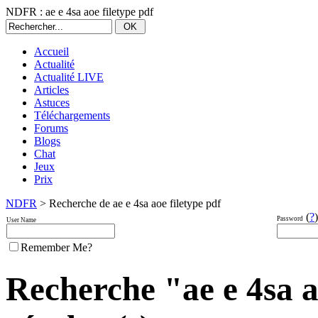
NDFR : ae e 4sa aoe filetype pdf
Accueil
Actualité
Actualité LIVE
Articles
Astuces
Téléchargements
Forums
Blogs
Chat
Jeux
Prix
NDFR
> Recherche de ae e 4sa aoe filetype pdf
(
?
)
Password
User Name
Remember Me?
Recherche "ae e 4sa ao