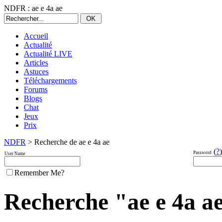
NDFR : ae e 4a ae
Accueil
Actualité
Actualité LIVE
Articles
Astuces
Téléchargements
Forums
Blogs
Chat
Jeux
Prix
NDFR
> Recherche de ae e 4a ae
(
?
)
Password
User Name
Remember Me?
Recherche "ae e 4a ae"