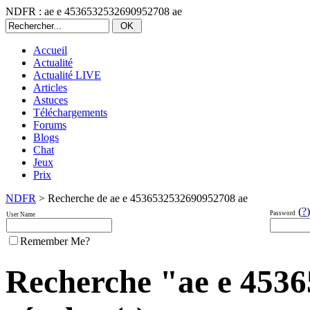
NDFR : ae e 4536532532690952708 ae
Accueil
Actualité
Actualité LIVE
Articles
Astuces
Téléchargements
Forums
Blogs
Chat
Jeux
Prix
NDFR
> Recherche de ae e 4536532532690952708 ae
(
?
)
Password
User Name
Remember Me?
Recherche "ae e 4536