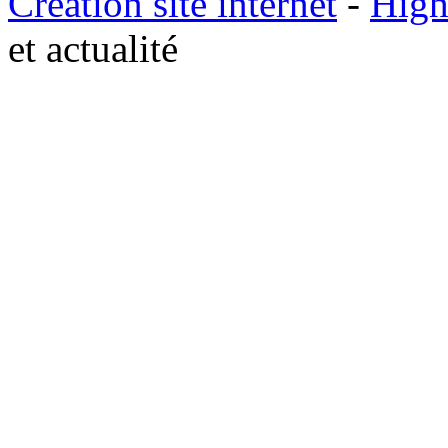
Creation site internet
-
High
et actualité