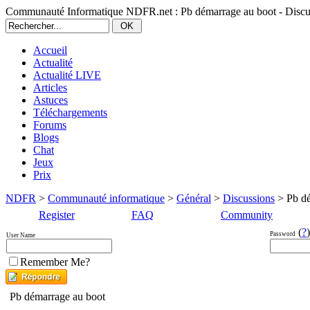
Communauté Informatique NDFR.net : Pb démarrage au boot - Discu
Accueil
Actualité
Actualité LIVE
Articles
Astuces
Téléchargements
Forums
Blogs
Chat
Jeux
Prix
NDFR
>
Communauté informatique
>
Général
>
Discussions
> Pb dé
Register
FAQ
Community
(
?
)
Password
User Name
Remember Me?
Pb démarrage au boot