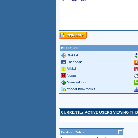
Bookmarks
Blinklist
Facebook
Mikiwi
Nuouz
StumbleUpon
Yahoo! Bookmarks
CURRENTLY ACTIVE USERS VIEWING THIS
Posting Rules