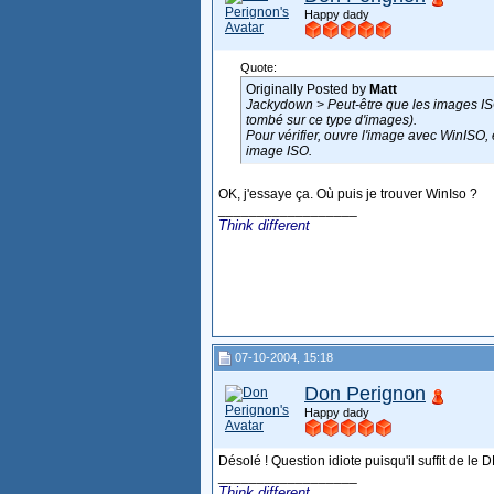
Happy dady
Quote:
Originally Posted by
Matt
Jackydown > Peut-être que les images IS
tombé sur ce type d'images).
Pour vérifier, ouvre l'image avec WinISO, et
image ISO.
OK, j'essaye ça. Où puis je trouver WinIso ?
__________________
Think different
07-10-2004, 15:18
Don Perignon
Happy dady
Désolé ! Question idiote puisqu'il suffit de le
__________________
Think different