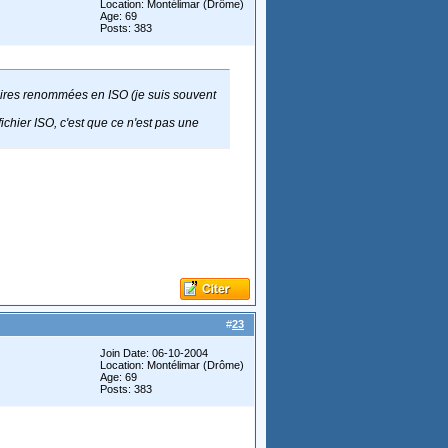
Location: Montélimar (Drôme)
Age: 69
Posts: 383
aires renommées en ISO (je suis souvent
 fichier ISO, c'est que ce n'est pas une
#
23
Join Date: 06-10-2004
Location: Montélimar (Drôme)
Age: 69
Posts: 383