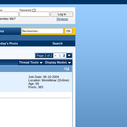
(
?
)
me
Password
ember Me?
Register
rix
day's Posts
Search
Page 2 of 2
<
1
2
Thread Tools
Display Modes
#
16
Join Date: 06-10-2004
Location: Montélimar (Drôme)
Age: 69
Posts: 383