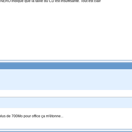
NERO indique que la taille du CD est insuffisante. Tout est clair
 plus de 700Mo pour office ça m'étonne...