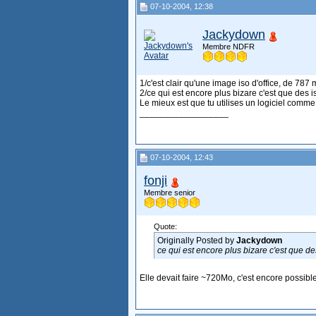
07-10-2004, 12:38
Jackydown
Membre NDFR
1/c'est clair qu'une image iso d'office, de 787 
2/ce qui est encore plus bizare c'est que des
Le mieux est que tu utilises un logiciel comm
__________________
07-10-2004, 12:43
fonji
Membre senior
Quote:
Originally Posted by
Jackydown
ce qui est encore plus bizare c'est que d
Elle devait faire ~720Mo, c'est encore possible