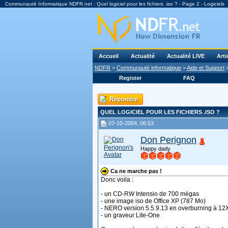
Communauté Informatique NDFR.net : Quel logiciel pour les fichiers .iso ? - Page 2 - Logiciels
Accueil
Actualité
Actualité LIVE
Arti
NDFR
>
Communauté informatique
>
Aide et Support
Register
FAQ
QUEL LOGICIEL POUR LES FICHIERS .ISO ?
07-10-2004, 06:53
Don Perignon
Happy dady
Ca ne marche pas !
Donc voila :
- un CD-RW Intensio de 700 mégas
- une image iso de Office XP (787 Mo)
- NERO version 5.5.9.13 en overburning à 12
- un graveur Lite-One