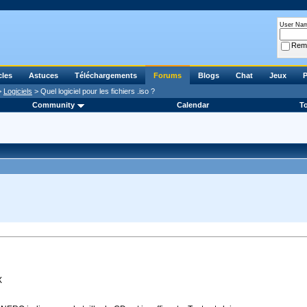
User Na
Rem
cles
Astuces
Téléchargements
Forums
Blogs
Chat
Jeux
P
>
Logiciels
> Quel logiciel pour les fichiers .iso ?
Community
Calendar
To
X