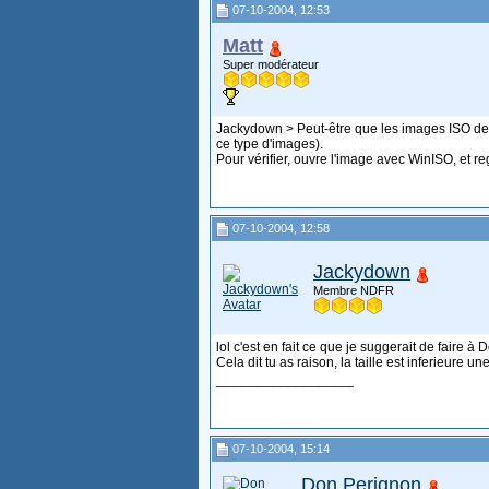
07-10-2004, 12:53
Matt
Super modérateur
Jackydown > Peut-être que les images ISO de 
ce type d'images).
Pour vérifier, ouvre l'image avec WinISO, et rega
07-10-2004, 12:58
Jackydown
Membre NDFR
lol c'est en fait ce que je suggerait de faire à
Cela dit tu as raison, la taille est inferieure u
__________________
07-10-2004, 15:14
Don Perignon