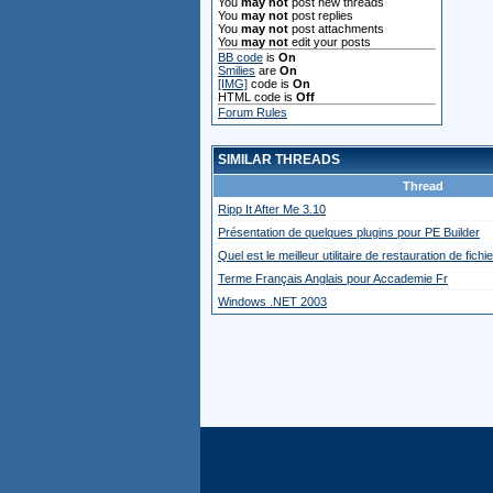
You
may not
post new threads
You
may not
post replies
You
may not
post attachments
You
may not
edit your posts
BB code
is
On
Smilies
are
On
[IMG]
code is
On
HTML code is
Off
Forum Rules
SIMILAR THREADS
Thread
Ripp It After Me 3.10
Présentation de quelques plugins pour PE Builder
Quel est le meilleur utilitaire de restauration de fich
Terme Français Anglais pour Accademie Fr
Windows .NET 2003