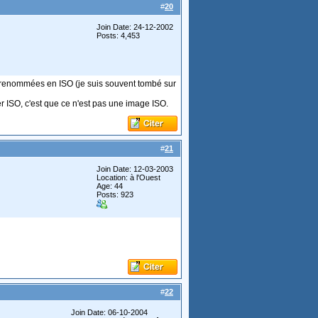
#
20
Join Date: 24-12-2002
Posts: 4,453
s renommées en ISO (je suis souvent tombé sur
hier ISO, c'est que ce n'est pas une image ISO.
#
21
Join Date: 12-03-2003
Location: à l'Ouest
Age: 44
Posts: 923
#
22
Join Date: 06-10-2004