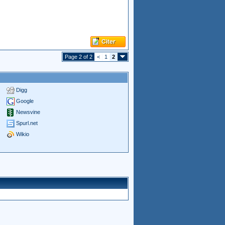
Page 2 of 2
<
1
2
Digg
Google
Newsvine
Spurl.net
Wikio