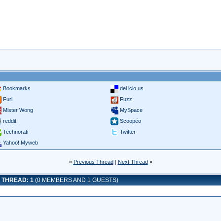
Bookmarks
del.icio.us
Furl
Fuzz
Mister Wong
MySpace
reddit
Scoopéo
Technorati
Twitter
Yahoo! Myweb
«
Previous Thread
|
Next Thread
»
 THREAD: 1
(0 MEMBERS AND 1 GUESTS)