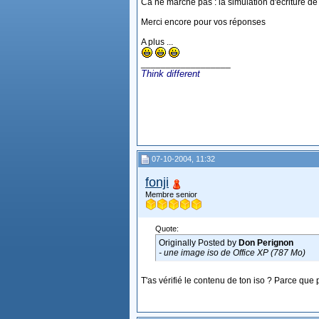
Ca ne marche pas : la simulation d'écriture de 
Merci encore pour vos réponses
A plus ...
__________________
Think different
07-10-2004, 11:32
fonji
Membre senior
Quote:
Originally Posted by
Don Perignon
- une image iso de Office XP (787 Mo)
T'as vérifié le contenu de ton iso ? Parce que