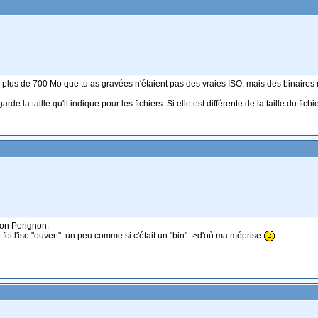
plus de 700 Mo que tu as gravées n'étaient pas des vraies ISO, mais des binaire
rde la taille qu'il indique pour les fichiers. Si elle est différente de la taille du fic
 Don Perignon.
ne foi l'iso "ouvert", un peu comme si c'était un "bin" ->d'où ma méprise