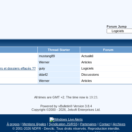
Forum Jump
Thread Starter
Forum
mustang89
Actualité
Werner
Articles
iers et dossiers effacés ??
guty
Logiciels
dda42
Discussions
Werner
Articles
All times are GMT +2. The time now is
19:23
.
Powered by vBulletin® Version 3.8.4
Copyright ©2000 - 2026, Jelsoft Enterprises Ltd.
À propos
|
Mentions légales
|
Syndication JS/RSS
|
Partenaires
|
Contact
|
Archives
© 2001-2026 NDFR - Devclic. Tous droits réservés. Reproduction interdite.