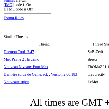
Smilies
are
On
[IMG]
code is
On
HTML code is
Off
Forum Rules
Similar Threads
Thread
Thread Sta
Daemon Tools 3.47
SuB-Zer0
Max Payne 2 : la démo
streets
Nouveau Niveaux Pour Max
ThOMaZ211
Dernière sortie de GameJack : Version 2.00.183
gravurecity
Nouveaux sujets
LeMoi
All times are GMT 