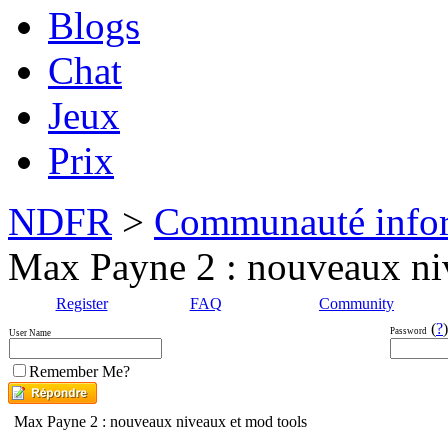
Blogs
Chat
Jeux
Prix
NDFR
>
Communauté info
Max Payne 2 : nouveaux ni
Register
FAQ
Community
(
?
)
Password
User Name
Remember Me?
Max Payne 2 : nouveaux niveaux et mod tools