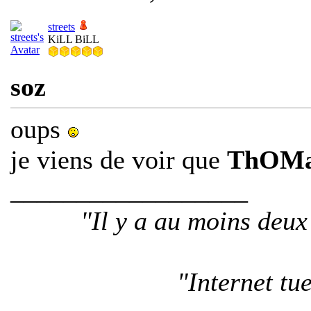
streets
KiLL BiLL
soz
oups
je viens de voir que
ThOMa
__________________
"Il y a au moins deu
"Internet tu