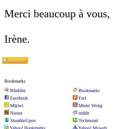
Merci beaucoup à vous,
Irène.
Bookmarks
Blinklist
Bookmarks
Facebook
Furl
Mikiwi
Mister Wong
Nuouz
reddit
StumbleUpon
Technorati
Yahoo! Bookmarks
Yahoo! Myweb