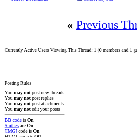
«
Previous Th
Currently Active Users Viewing This Thread: 1
(0 members and 1 gu
Posting Rules
You
may not
post new threads
You
may not
post replies
You
may not
post attachments
You
may not
edit your posts
BB code
is
On
Smilies
are
On
[IMG]
code is
On
HTML code is
Off