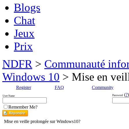
Blogs
Chat
Jeux
Prix
NDFR
>
Communauté info
Windows 10
> Mise en veil
Register
FAQ
Community
(
?
)
Password
User Name
Remember Me?
Mise en veille prolongée sur Windows10?