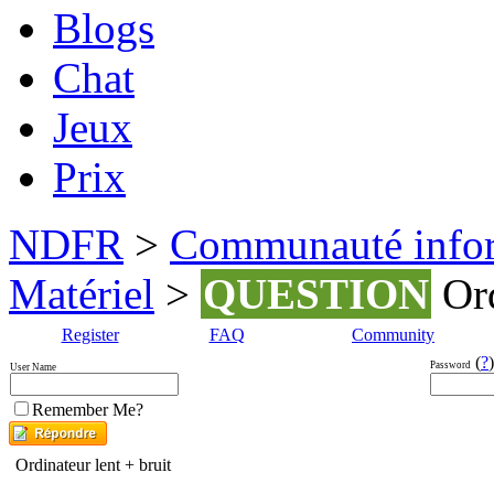
Blogs
Chat
Jeux
Prix
NDFR
>
Communauté info
Matériel
>
QUESTION
Ord
Register
FAQ
Community
(
?
)
Password
User Name
Remember Me?
Ordinateur lent + bruit