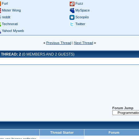
Furl
Fuzz
Mister Wong
MySpace
reddit
Scoopéo
Technorati
Twitter
Yahoo! Myweb
«
Previous Thread
|
Next Thread
»
 THREAD: 2
(0 MEMBERS AND 2 GUESTS)
Forum Jump
Thread Starter
Forum