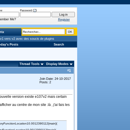
(
?
)
me
Password
ember Me?
Register
rix
v1 vers v2 avec des soucis de plugins
day's Posts
Search
Thread Tools
Display Modes
#
1
Join Date: 24-10-2017
Posts: 2
nouvelle version existe e107v2 mais certain
icher au centre de mon site .là , j'ai fais les
oryFunctionLocation10.0012390112{main}(
ryFunctionLocation10.0012390112{main}(