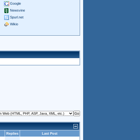
Google
Newsvine
Spurl.net
Wikio
Replies
Last Post