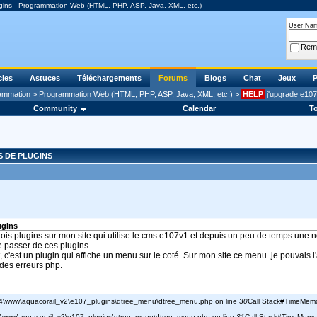
gins - Programmation Web (HTML, PHP, ASP, Java, XML, etc.)
User Na
Rem
cles
Astuces
Téléchargements
Forums
Blogs
Chat
Jeux
P
rammation
>
Programmation Web (HTML, PHP, ASP, Java, XML, etc.)
>
HELP
j'upgrade e107
Community
Calendar
To
S DE PLUGINS
ugins
 trois plugins sur mon site qui utilise le cms e107v1 et depuis un peu de temps une 
e passer de ces plugins .
'est un plugin qui affiche un menu sur le coté. Sur mon site ce menu ,je pouvais l'aff
 des erreurs php.
p64\www\aquacorail_v2\e107_plugins\dtree_menu\dtree_menu.php on line
30
Call Stack#TimeMem
64\www\aquacorail_v2\e107_plugins\dtree_menu\dtree_menu.php on line
31
Call Stack#TimeMemo