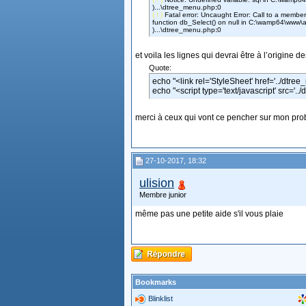
)...\dtree_menu.php
:
0
( ! )
Fatal error: Uncaught Error: Call to a memb
function db_Select() on null in C:\wamp64\www
)...\dtree_menu.php
:
0
et voila les lignes qui devrai être à l’origine 
Quote:
echo "<link rel='StyleSheet' href='../dtree_
echo "<script type='text/javascript' src='..
merci à ceux qui vont ce pencher sur mon pr
27-10-2017, 18:32
ulision
Membre junior
même pas une petite aide s'il vous plaie
Bookmarks
Blinklist