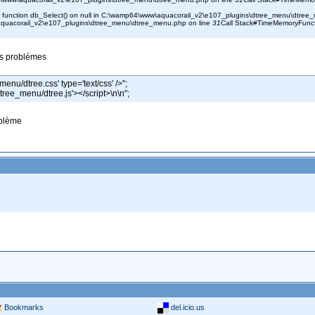
er function db_Select() on null in C:\wamp64\www\aquacorail_v2\e107_plugins\dtree_menu\dtree
\aquacorail_v2\e107_plugins\dtree_menu\dtree_menu.php on line
31
Call Stack#TimeMemoryFunc
des problémes
menu/dtree.css' type='text/css' />";
/dtree_menu/dtree.js'></script>\n\n";
oblème
Bookmarks
del.icio.us