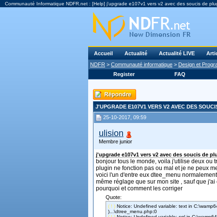
Communauté Informatique NDFR.net : [Help] j'upgrade e107v1 vers v2 avec des soucis de plu
Accueil
Actualité
Actualité LIVE
Arti
NDFR
>
Communauté informatique
>
Design et Prog
Register
FAQ
J'UPGRADE E107V1 VERS V2 AVEC DES SOUCI
25-10-2017, 09:59
ulision
Membre junior
j'upgrade e107v1 vers v2 avec des soucis de pl
bonjour tous le monde, voila j'utilise deux ou
plugin ne fonction pas ou mal et je ne peux m
voici l'un d'entre eux dtee_menu normalement, c
même réglage que sur mon site , sauf que j'ai
pourquoi et comment les corriger
Quote:
( ! )
Notice: Undefined variable: text in C:\wam
)...\dtree_menu.php
:
0
( ! )
Notice: Undefined variable: sql in C:\wamp