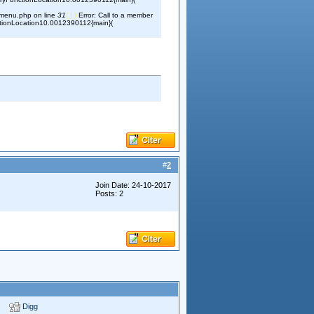
_menu.php on line
31
( ! )
Error: Call to a member
tionLocation10.0012390112{main}(
#
2
Join Date: 24-10-2017
Posts: 2
Digg