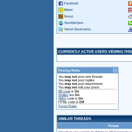
Facebook
Mikiwi
Nuouz
StumbleUpon
Yahoo! Bookmarks
CURRENTLY ACTIVE USERS VIEWING THIS
Posting Rules
You
may not
post new threads
You
may not
post replies
You
may not
post attachments
You
may not
edit your posts
BB code
is
On
Smilies
are
On
[IMG]
code is
On
HTML code is
Off
Forum Rules
SIMILAR THREADS
Thread