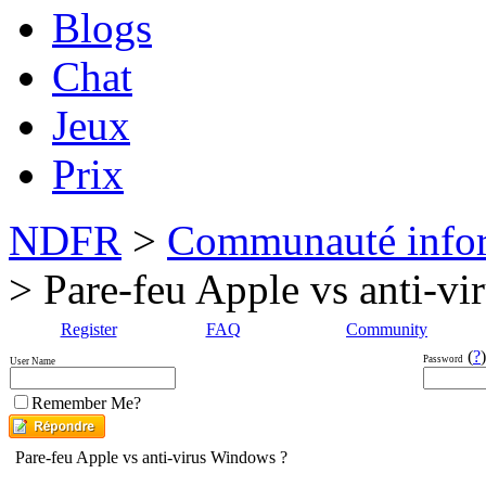
Blogs
Chat
Jeux
Prix
NDFR
>
Communauté info
> Pare-feu Apple vs anti-v
Register
FAQ
Community
(
?
)
Password
User Name
Remember Me?
Pare-feu Apple vs anti-virus Windows ?