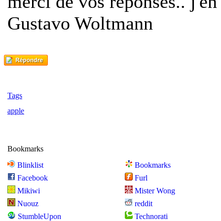
merci de vos réponses.. j'en
Gustavo Woltmann
Tags
apple
Bookmarks
Blinklist
Bookmarks
Facebook
Furl
Mikiwi
Mister Wong
Nuouz
reddit
StumbleUpon
Technorati