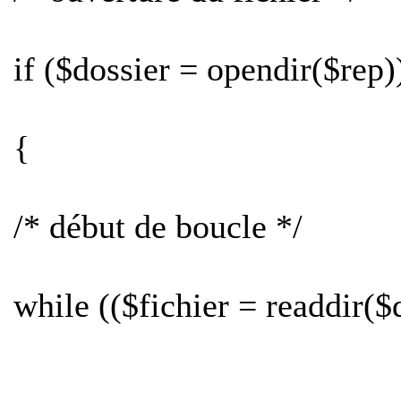
if ($dossier = opendir($rep)
{
/* début de boucle */
while (($fichier = readdir($