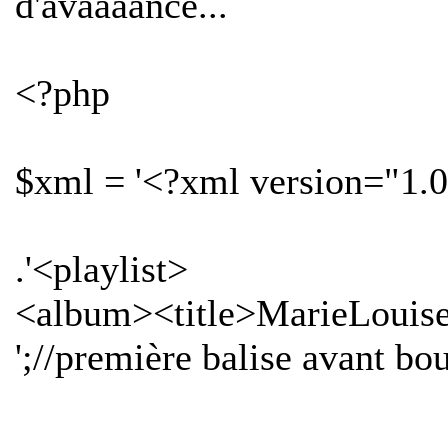
d'avaaaance...
<?php
$xml = '<?xml version="1.0
.'<playlist>
<album><title>MarieLouise
';//première balise avant bo