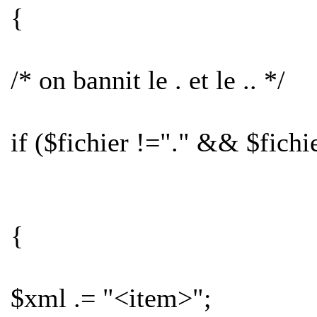
{
/* on bannit le . et le .. */
if ($fichier !="." && $fichie
{
$xml .= "<item>";