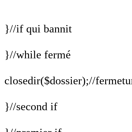
}//if qui bannit
}//while fermé
closedir($dossier);//fermetur
}//second if