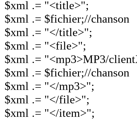
$xml .= "<title>";
$xml .= $fichier;//chanson
$xml .= "</title>";
$xml .= "<file>";
$xml .= "<mp3>MP3/clientX
$xml .= $fichier;//chanson
$xml .= "</mp3>";
$xml .= "</file>";
$xml .= "</item>";