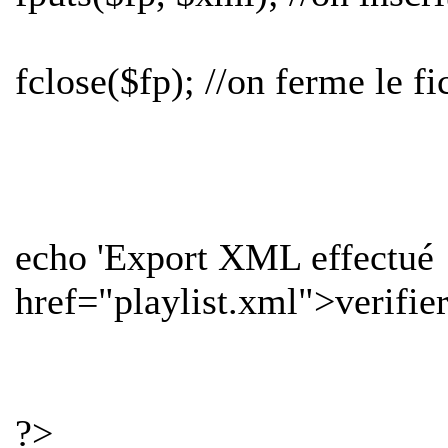
fclose($fp); //on ferme le fi
echo 'Export XML effectué
href="playlist.xml">verifier 
?>