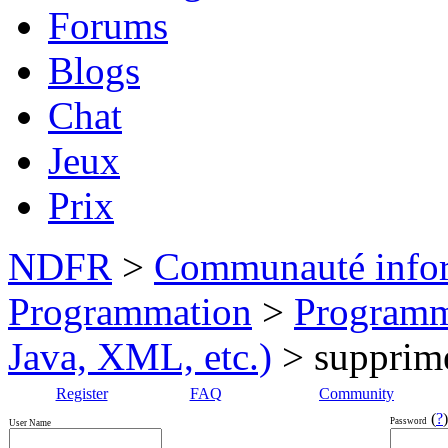
Forums
Blogs
Chat
Jeux
Prix
NDFR
>
Communauté info
Programmation
>
Programm
Java, XML, etc.)
> supprimer
Register
FAQ
Community
(
?
)
Password
User Name