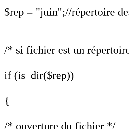
$rep = "juin";//répertoire d
/* si fichier est un répertoir
if (is_dir($rep))
{
/* ouverture du fichier */