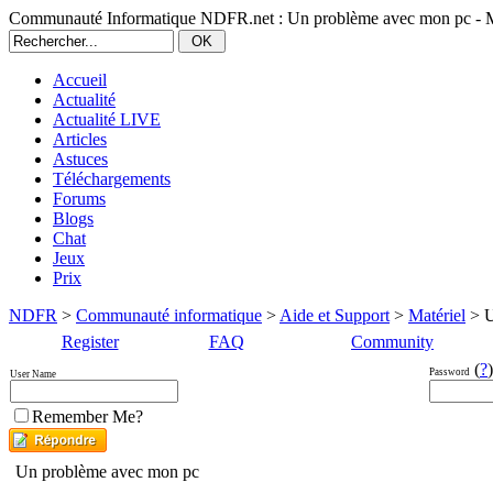
Communauté Informatique NDFR.net : Un problème avec mon pc - M
Accueil
Actualité
Actualité LIVE
Articles
Astuces
Téléchargements
Forums
Blogs
Chat
Jeux
Prix
NDFR
>
Communauté informatique
>
Aide et Support
>
Matériel
> U
Register
FAQ
Community
(
?
)
Password
User Name
Remember Me?
Un problème avec mon pc