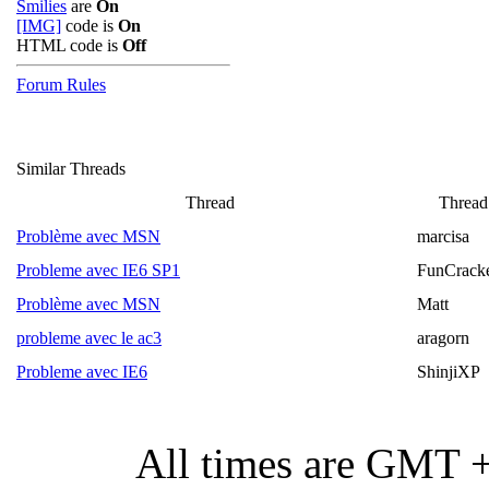
Smilies
are
On
[IMG]
code is
On
HTML code is
Off
Forum Rules
Similar Threads
Thread
Thread 
Problème avec MSN
marcisa
Probleme avec IE6 SP1
FunCrack
Problème avec MSN
Matt
probleme avec le ac3
aragorn
Probleme avec IE6
ShinjiXP
All times are GMT 