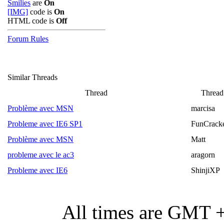
Smilies
are
On
[IMG]
code is
On
HTML code is
Off
Forum Rules
Similar Threads
Thread
Thread 
Problème avec MSN
marcisa
Probleme avec IE6 SP1
FunCrack
Problème avec MSN
Matt
probleme avec le ac3
aragorn
Probleme avec IE6
ShinjiXP
All times are GMT 