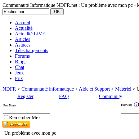
Communauté Informatique NDFR.net : Un problème avec mon pc - M
Accueil
Actualité
Actualité LIVE
Articles
Astuces
Téléchargements
Forums
Blogs
Chat
Jeux
Prix
NDFR
>
Communauté informatique
>
Aide et Support
>
Matériel
> U
Register
FAQ
Community
(
?
)
Password
User Name
Remember Me?
Un problème avec mon pc