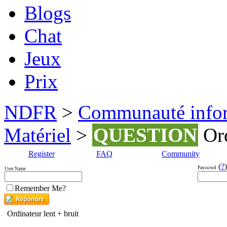
Blogs
Chat
Jeux
Prix
NDFR
>
Communauté info
Matériel
>
QUESTION
Ord
Register
FAQ
Community
(
?
)
Password
User Name
Remember Me?
Ordinateur lent + bruit