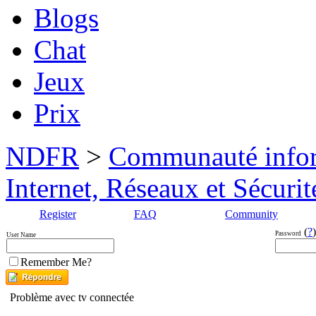
Blogs
Chat
Jeux
Prix
NDFR
>
Communauté info
Internet, Réseaux et Sécurit
Register
FAQ
Community
(
?
)
Password
User Name
Remember Me?
Problème avec tv connectée