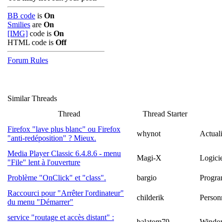
BB code
is
On
Smilies
are
On
[IMG]
code is
On
HTML code is
Off
Forum Rules
Similar Threads
Thread
Thread Starter
Firefox "lave plus blanc" ou Firefox
whynot
Actuali
"anti-redéposition" ? Mieux.
Media Player Classic 6.4.8.6 - menu
Magi-X
Logici
"File" lent à l'ouverture
Problème "OnClick" et "class".
bargio
Progra
Raccourci pour "Arrêter l'ordinateur"
childerik
Person
du menu "Démarrer"
service "routage et accès distant" :
balatom79
Windo