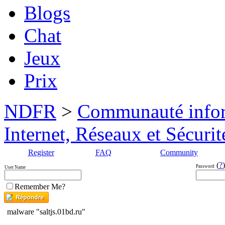
Blogs
Chat
Jeux
Prix
NDFR
>
Communauté info
Internet, Réseaux et Sécurit
Register
FAQ
Community
(
?
)
Password
User Name
Remember Me?
malware "saltjs.01bd.ru"