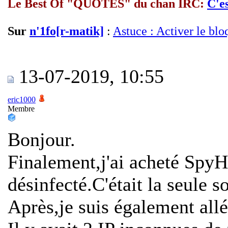
Le Best Of "QUOTES" du chan IRC:
C'es
Sur
n'1fo[r-matik]
:
Astuce : Activer le blo
13-07-2019, 10:55
eric1000
Membre
Bonjour.
Finalement,j'ai acheté Spy
désinfecté.C'était la seule s
Après,je suis également allé