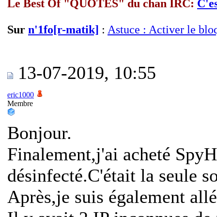
Le Best Of "QUOTES" du chan IRC:
C'es
Sur
n'1fo[r-matik]
:
Astuce : Activer le blo
13-07-2019, 10:55
eric1000
Membre
Bonjour.
Finalement,j'ai acheté Spy
désinfecté.C'était la seule s
Après,je suis également allé