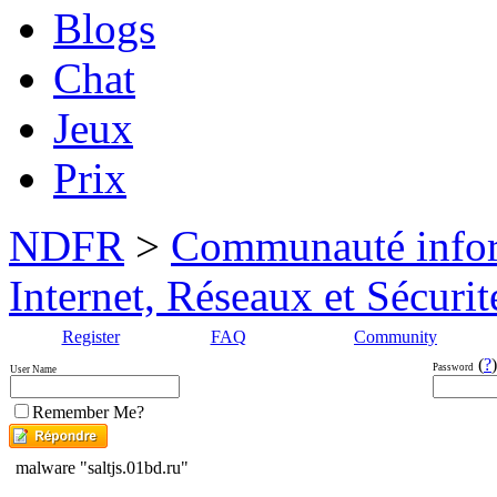
Blogs
Chat
Jeux
Prix
NDFR
>
Communauté info
Internet, Réseaux et Sécurit
Register
FAQ
Community
(
?
)
Password
User Name
Remember Me?
malware "saltjs.01bd.ru"