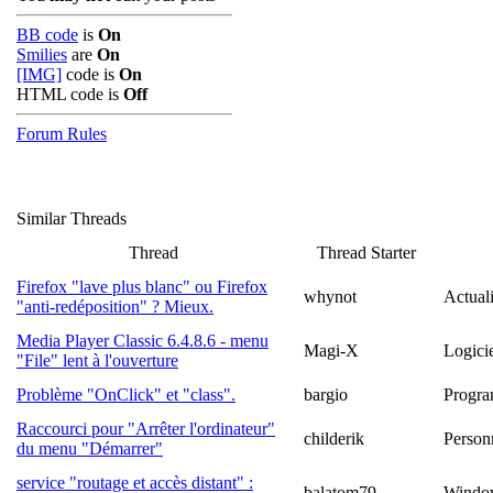
BB code
is
On
Smilies
are
On
[IMG]
code is
On
HTML code is
Off
Forum Rules
Similar Threads
Thread
Thread Starter
Firefox "lave plus blanc" ou Firefox
whynot
Actuali
"anti-redéposition" ? Mieux.
Media Player Classic 6.4.8.6 - menu
Magi-X
Logici
"File" lent à l'ouverture
Problème "OnClick" et "class".
bargio
Progra
Raccourci pour "Arrêter l'ordinateur"
childerik
Person
du menu "Démarrer"
service "routage et accès distant" :
balatom79
Windo