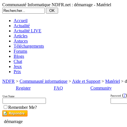
Communauté Informatique NDFR.net : démarrage - Matériel
Accueil
Actualité
Actualité LIVE
Articles
Astuces
Téléchargements
Forums
Blogs
Chat
Jeux
Prix
NDFR
>
Communauté informatique
>
Aide et Support
>
Matériel
> d
Register
FAQ
Community
(
?
)
Password
User Name
Remember Me?
démarrage