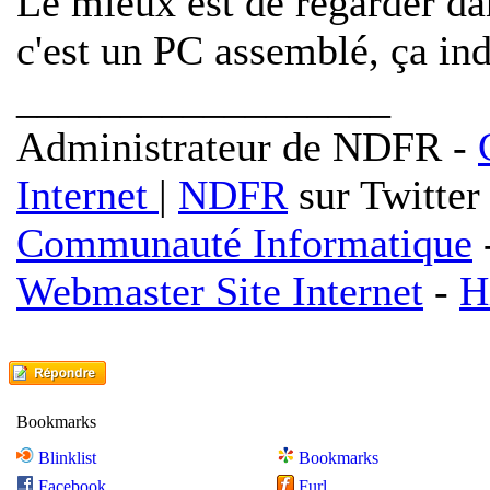
Le mieux est de regarder da
c'est un PC assemblé, ça in
__________________
Administrateur de NDFR -
Internet
|
NDFR
sur Twitter
Communauté Informatique
Webmaster Site Internet
-
H
Bookmarks
Blinklist
Bookmarks
Facebook
Furl