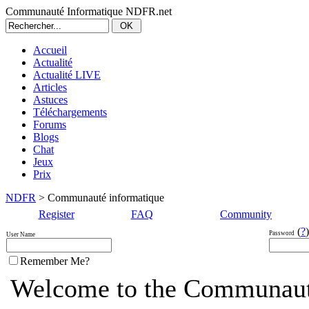
Communauté Informatique NDFR.net
Accueil
Actualité
Actualité LIVE
Articles
Astuces
Téléchargements
Forums
Blogs
Chat
Jeux
Prix
NDFR
> Communauté informatique
Register
FAQ
Community
(
?
)
Password
User Name
Remember Me?
Welcome to the Communaut