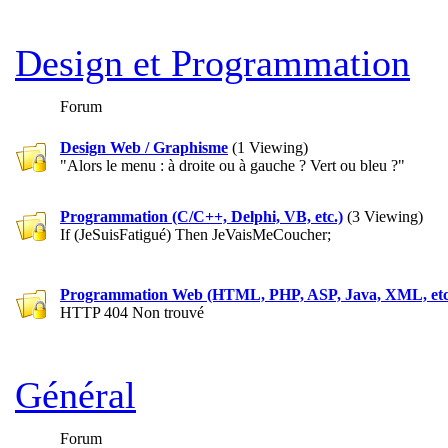
Design et Programmation
Forum
Design Web / Graphisme
(1 Viewing)
"Alors le menu : à droite ou à gauche ? Vert ou bleu ?"
Programmation (C/C++, Delphi, VB, etc.)
(3 Viewing)
If (JeSuisFatigué) Then JeVaisMeCoucher;
Programmation Web (HTML, PHP, ASP, Java, XML, etc
HTTP 404 Non trouvé
Général
Forum