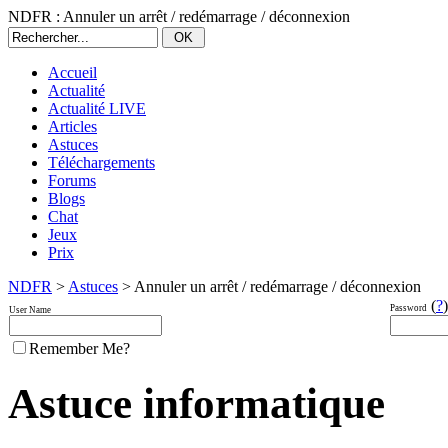
NDFR : Annuler un arrêt / redémarrage / déconnexion
Accueil
Actualité
Actualité LIVE
Articles
Astuces
Téléchargements
Forums
Blogs
Chat
Jeux
Prix
NDFR
>
Astuces
> Annuler un arrêt / redémarrage / déconnexion
(
?
)
Password
User Name
Remember Me?
Astuce informatique