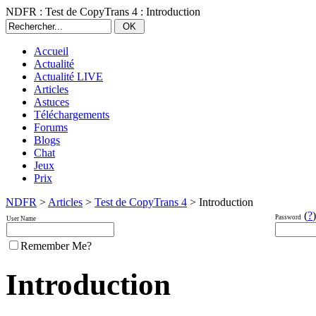
NDFR : Test de CopyTrans 4 : Introduction
Accueil
Actualité
Actualité LIVE
Articles
Astuces
Téléchargements
Forums
Blogs
Chat
Jeux
Prix
NDFR
>
Articles
>
Test de CopyTrans 4
> Introduction
(
?
)
Password
User Name
Remember Me?
Introduction