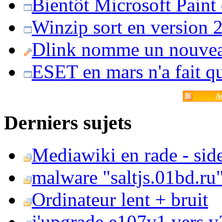
Bientôt Microsoft Paint
Winzip sort en version 20
Dlink nomme un nouvea
ESET en mars n'a fait 
Ac
Derniers sujets
Mediawiki en rade - side
malware "saltjs.01bd.ru
Ordinateur lent + bruit
j'upgrade e107v1 vers v2