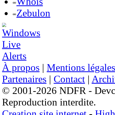
Whois
Zebulon
À propos
|
Mentions légale
Partenaires
|
Contact
|
Archi
© 2001-2026 NDFR - Devclic
Reproduction interdite.
Creation site internet
-
High