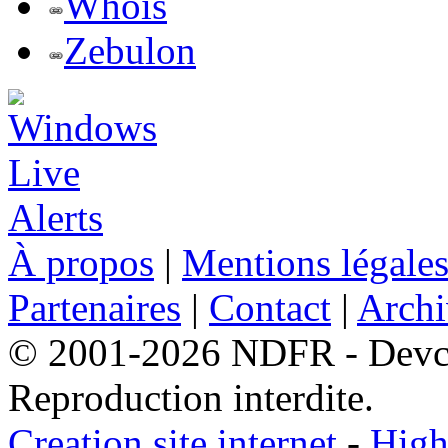
Whois
Zebulon
À propos
|
Mentions légale
Partenaires
|
Contact
|
Archi
© 2001-2026 NDFR - Devclic
Reproduction interdite.
Creation site internet
-
High