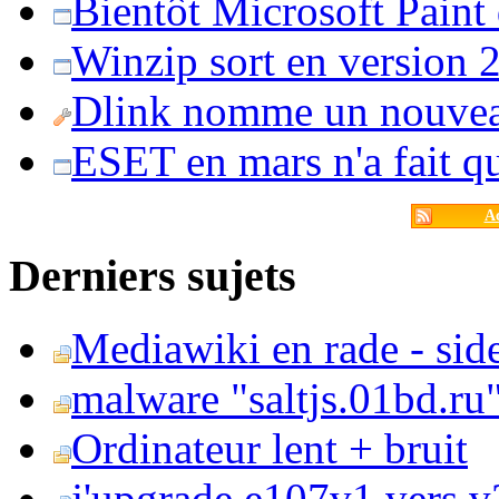
Bientôt Microsoft Paint
Winzip sort en version 20
Dlink nomme un nouvea
ESET en mars n'a fait 
Ac
Derniers sujets
Mediawiki en rade - side
malware "saltjs.01bd.ru
Ordinateur lent + bruit
j'upgrade e107v1 vers v2