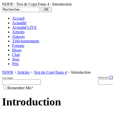
NDFR : Test de CopyTrans 4 : Introduction
Accueil
Actualité
Actualité LIVE
Articles
Astuces
Téléchargements
Forums
Blogs
Chat
Jeux
Prix
NDFR
>
Articles
>
Test de CopyTrans 4
> Introduction
(
?
)
Password
User Name
Remember Me?
Introduction