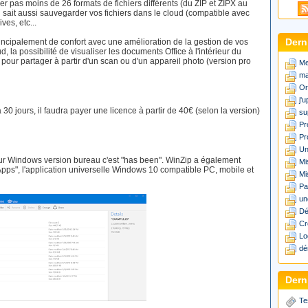
r pas moins de 26 formats de fichiers différents (du ZIP et ZIPX au
 sait aussi sauvegarder vos fichiers dans le cloud (compatible avec
ves, etc...
incipalement de confort avec une amélioration de la gestion de vos
Dern
 la possibilité de visualiser les documents Office à l'intérieur du
 pour partager à partir d'un scan ou d'un appareil photo (version pro
Me
ma
Or
j'
30 jours, il faudra payer une licence à partir de 40€ (selon la version)
su
Pr
Pr
Un
our Windows version bureau c'est "has been". WinZip a également
Mi
ps", l'application universelle Windows 10 compatible PC, mobile et
Mi
Pa
un
Dé
Cr
Lo
dé
Derni
Te