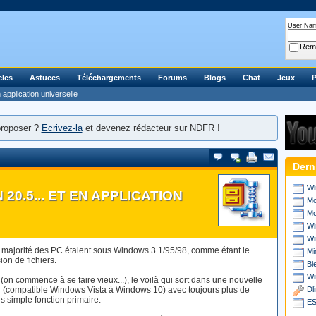
User Na
Rem
cles
Astuces
Téléchargements
Forums
Blogs
Chat
Jeux
P
 application universelle
proposer ?
Ecrivez-la
et devenez rédacteur sur NDFR !
Dern
Wi
20.5... ET EN APPLICATION
Mo
Mo
Wi
Wi
a majorité des PC étaient sous Windows 3.1/95/98, comme étant le
Mi
on de fichiers.
Bi
Wi
on commence à se faire vieux...), le voilà qui sort dans une nouvelle
 (compatible Windows Vista à Windows 10) avec toujours plus de
Dl
s simple fonction primaire.
ES