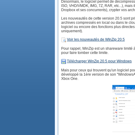
Désormais, le logiciel permet de décompresse
ISO, VHD/VMDK, IMG, 7Z, RAR, etc...), mais il
Dropbox et ses concurrents), crypter vos archi
Les nouveautés de cette version 20.5 sont pr
archives compressés en local ou dans le cloud,
logiciel ou encore des fonctions plus directes
uniquement).
Voir les nouveautés de WInZip 20.5
Pour rappel, WinZip est un shareware limité à 
pour faire tomber cette limite.
Télécharger WinZip 20.5 pour Windows
Mais pour ceux qui trouvent qu'un logiciel p
développé la 1ère version de son "WindowsAp
Xbox One.