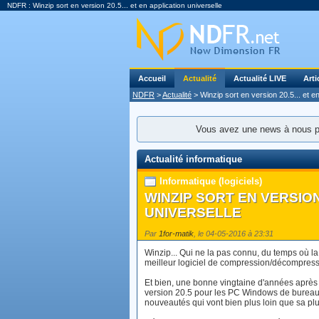
NDFR : Winzip sort en version 20.5... et en application universelle
Accueil
Actualité
Actualité LIVE
Arti
NDFR
>
Actualité
> Winzip sort en version 20.5... et en
Vous avez une news à nous 
Actualité informatique
Informatique (logiciels)
WINZIP SORT EN VERSION 
UNIVERSELLE
Par
1for-matik
, le 04-05-2016 à 23:31
Winzip... Qui ne la pas connu, du temps où l
meilleur logiciel de compression/décompressi
Et bien, une bonne vingtaine d'années après (
version 20.5 pour les PC Windows de bureau
nouveautés qui vont bien plus loin que sa plu