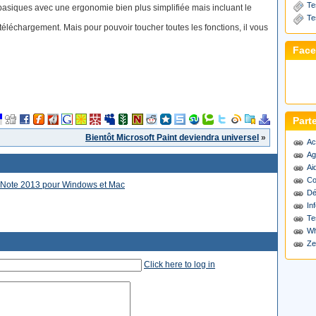
Te
us basiques avec une ergonomie bien plus simplifiée mais incluant le
Te
 téléchargement. Mais pour pouvoir toucher toutes les fonctions, il vous
Fac
Part
Bientôt Microsoft Paint deviendra universel
»
Ac
Ag
Ai
Co
OneNote 2013 pour Windows et Mac
Dé
Inf
Te
Wh
Ze
Click here to log in