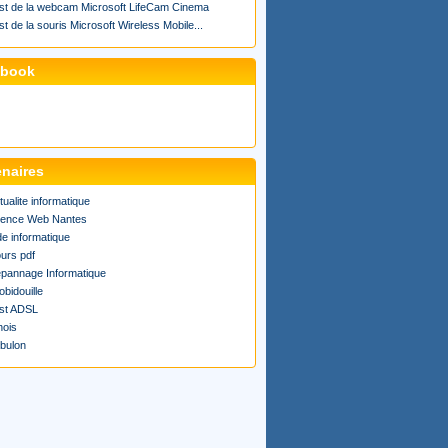
st de la webcam Microsoft LifeCam Cinema
st de la souris Microsoft Wireless Mobile...
ebook
enaires
tualite informatique
ence Web Nantes
de informatique
urs pdf
pannage Informatique
obidouille
st ADSL
ois
bulon