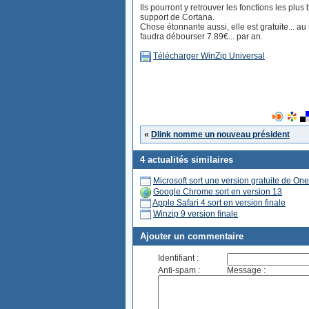
Ils pourront y retrouver les fonctions les pl
support de Cortana.
Chose étonnante aussi, elle est gratuite... au
faudra débourser 7.89€... par an.
Télécharger WinZip Universal
«
Dlink nomme un nouveau président
4 actualités similaires
Microsoft sort une version gratuite de 
Google Chrome sort en version 13
Apple Safari 4 sort en version finale
Winzip 9 version finale
Ajouter un commentaire
Identifiant :
Anti-spam :
Message :