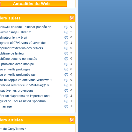
Actualités du Web
iers sujets
diawiki en rade - sidebar passée en...
0
lware "saltjs.01bd.ru"
2
dinateur lent + bruit
0
upgrade e107v1 vers v2 avec des...
1
pprimer l'extention des fichiers
0
oblème de lenteur
3
oblème avec tv connectée
0
 problème avec mon pc
1
se en veille prolongée
0
se en veille prolongée sur...
0
re-feu Apple vs anti-virus Windows ?
0
defined reference to 'WinMain@16'
0
sactiver les protections...
0
éer un diaporama en important une...
2
giciel de Tool Assisted Speedrun
1
marrage
1
ers articles
st de CopyTrans 4