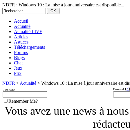
NDFR : Windows 10 : La mise à jour anniversaire est disponible...
Accueil
Actualité
Actualité LIVE
Articles
Astuces
Téléchargements
Forums
Blogs
Chat
Jeux
Prix
NDFR
>
Actualité
> Windows 10 : La mise à jour anniversaire est dis
(
?
)
Password
User Name
Remember Me?
Vous avez une news à nous
rédacte