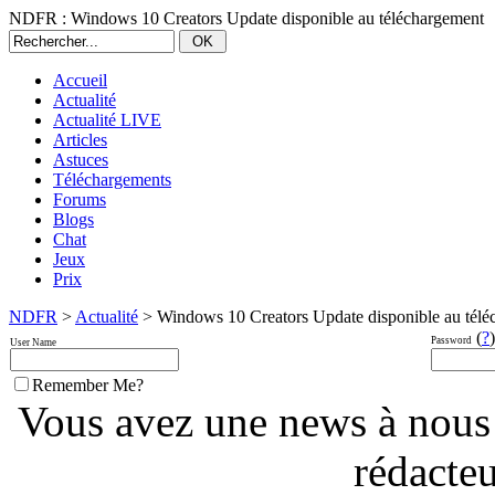
NDFR : Windows 10 Creators Update disponible au téléchargement
Accueil
Actualité
Actualité LIVE
Articles
Astuces
Téléchargements
Forums
Blogs
Chat
Jeux
Prix
NDFR
>
Actualité
> Windows 10 Creators Update disponible au télé
(
?
)
Password
User Name
Remember Me?
Vous avez une news à nous
rédacte