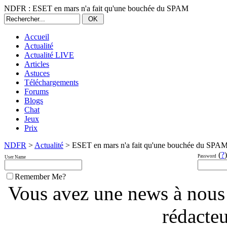
NDFR : ESET en mars n'a fait qu'une bouchée du SPAM
Accueil
Actualité
Actualité LIVE
Articles
Astuces
Téléchargements
Forums
Blogs
Chat
Jeux
Prix
NDFR
>
Actualité
> ESET en mars n'a fait qu'une bouchée du SPA
(
?
)
Password
User Name
Remember Me?
Vous avez une news à nous
rédacte