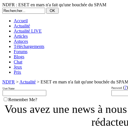
NDFR : ESET en mars n'a fait qu'une bouchée du SPAM
Accueil
Actualité
Actualité LIVE
Articles
Astuces
Téléchargements
Forums
Blogs
Chat
Jeux
Prix
NDFR
>
Actualité
> ESET en mars n'a fait qu'une bouchée du SPA
(
?
)
Password
User Name
Remember Me?
Vous avez une news à nous
rédacte