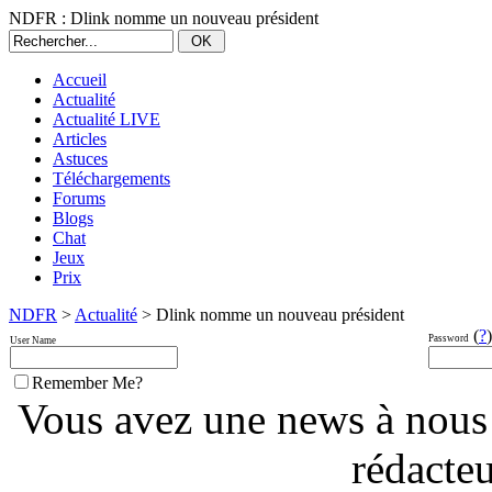
NDFR : Dlink nomme un nouveau président
Accueil
Actualité
Actualité LIVE
Articles
Astuces
Téléchargements
Forums
Blogs
Chat
Jeux
Prix
NDFR
>
Actualité
> Dlink nomme un nouveau président
(
?
)
Password
User Name
Remember Me?
Vous avez une news à nous
rédacte