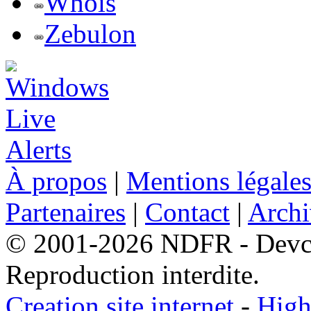
Whois
Zebulon
À propos
|
Mentions légale
Partenaires
|
Contact
|
Archi
© 2001-2026 NDFR - Devclic
Reproduction interdite.
Creation site internet
-
High