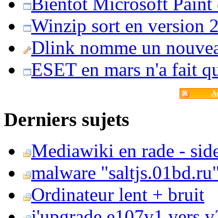
Bientôt Microsoft Paint
Winzip sort en version 20
Dlink nomme un nouvea
ESET en mars n'a fait 
Ac
Derniers sujets
Mediawiki en rade - side
malware "saltjs.01bd.ru
Ordinateur lent + bruit
j'upgrade e107v1 vers v2