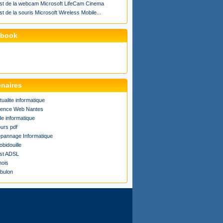
st de la webcam Microsoft LifeCam Cinema
st de la souris Microsoft Wireless Mobile...
ebook
enaires
tualite informatique
ence Web Nantes
de informatique
urs pdf
pannage Informatique
obidouille
st ADSL
ois
bulon