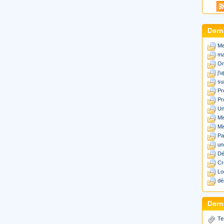
Dern
Me
ma
Or
j'
su
Pr
Pr
Un
Mi
Mi
Pa
un
Dé
Cr
Lo
dé
Derni
Te