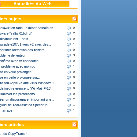
Actualités du Web
iers sujets
diawiki en rade - sidebar passée en...
0
lware "saltjs.01bd.ru"
2
dinateur lent + bruit
0
upgrade e107v1 vers v2 avec des...
1
pprimer l'extention des fichiers
0
oblème de lenteur
3
oblème avec tv connectée
0
 problème avec mon pc
1
se en veille prolongée
0
se en veille prolongée sur...
0
re-feu Apple vs anti-virus Windows ?
0
defined reference to 'WinMain@16'
0
sactiver les protections...
0
éer un diaporama en important une...
2
giciel de Tool Assisted Speedrun
1
marrage
1
ers articles
st de CopyTrans 4