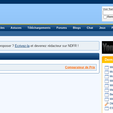
User Na
Rem
cles
Astuces
Téléchargements
Forums
Blogs
Chat
Jeux
P
proposer ?
Ecrivez-la
et devenez rédacteur sur NDFR !
Dern
Comparateur de Prix
Wi
Mo
Mo
Wi
Wi
Mi
Bi
Wi
Dl
ES