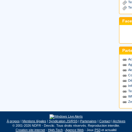
Te
Te
Fac
Part
Ac
Ag
Ai
Co
Dé
Inf
Te
Wh
Ze
À propos
|
Mentions légales
|
Syndication JS/RSS
|
Partenaires
|
Contact
|
Archives
© 2001-2026 NDFR - Devclic. Tous droits réservés. Reproduction interdite.
Creation site internet
-
High-Tech
-
Agence Web
- Jeux
PS3
et actualité