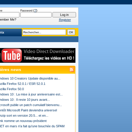
(
?
)
me
Password
ember Me?
Register
rix
ières news
ndows 10 Creators Update disponible au...
zilla Firefox 52.0.1 / ESR 52.0.1
zilla Firefox 50.0
ndows 10 : La mise à jour anniversaire est...
ndows 10 : Il reste 10 jours avant...
crosoft publie un patch cumulatif bienvenu...
entôt Microsoft Paint deviendra universel
nzip sort en version 20.5... et en...
ink nomme un nouveau président
ET en mars n'a fait qu'une bouchée du SPAM