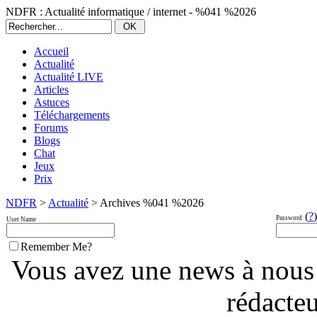
NDFR : Actualité informatique / internet - %041 %2026
Accueil
Actualité
Actualité LIVE
Articles
Astuces
Téléchargements
Forums
Blogs
Chat
Jeux
Prix
NDFR
>
Actualité
> Archives %041 %2026
(
?
)
Password
User Name
Remember Me?
Vous avez une news à nous
rédacte