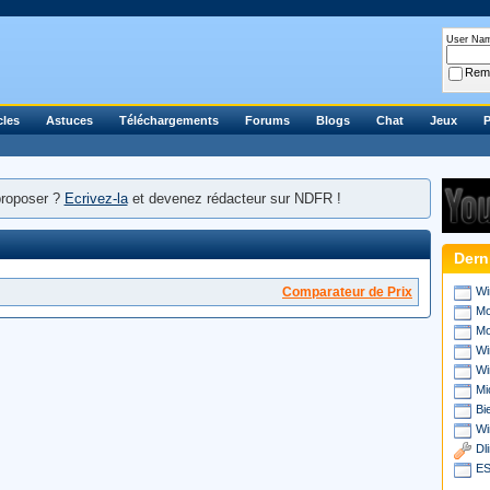
User Na
Rem
cles
Astuces
Téléchargements
Forums
Blogs
Chat
Jeux
P
proposer ?
Ecrivez-la
et devenez rédacteur sur NDFR !
Dern
Comparateur de Prix
Wi
Mo
Mo
Wi
Wi
Mi
Bi
Wi
Dl
ES