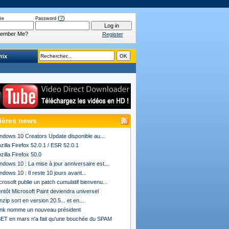
(
?
)
me
Password
ember Me?
Register
rix
ières news
ndows 10 Creators Update disponible au...
zilla Firefox 52.0.1 / ESR 52.0.1
zilla Firefox 50.0
ndows 10 : La mise à jour anniversaire est...
ndows 10 : Il reste 10 jours avant...
crosoft publie un patch cumulatif bienvenu...
entôt Microsoft Paint deviendra universel
nzip sort en version 20.5... et en...
ink nomme un nouveau président
ET en mars n'a fait qu'une bouchée du SPAM