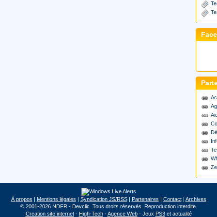
Te
Te
Fac
Part
Ac
Ag
Ai
Co
Dé
Inf
Te
Wh
Ze
À propos
|
Mentions légales
|
Syndication JS/RSS
|
Partenaires
|
Contact
|
Archives
© 2001-2026 NDFR - Devclic. Tous droits réservés. Reproduction interdite.
Creation site internet
-
High-Tech
-
Agence Web
- Jeux
PS3
et actualité