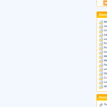
Dern
Me
ma
Or
j'
su
Pr
Pr
Un
Mi
Mi
Pa
un
Dé
Cr
Lo
dé
Derni
Te