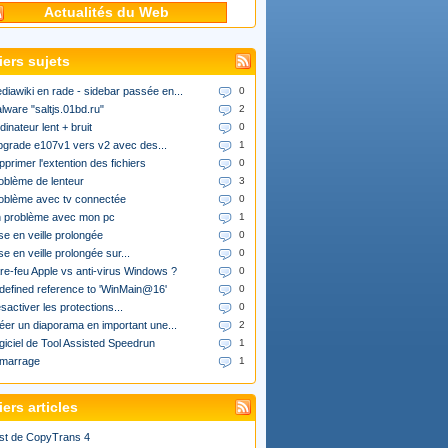
Actualités du Web
iers sujets
diawiki en rade - sidebar passée en...
0
lware "saltjs.01bd.ru"
2
dinateur lent + bruit
0
upgrade e107v1 vers v2 avec des...
1
pprimer l'extention des fichiers
0
oblème de lenteur
3
oblème avec tv connectée
0
 problème avec mon pc
1
se en veille prolongée
0
se en veille prolongée sur...
0
re-feu Apple vs anti-virus Windows ?
0
defined reference to 'WinMain@16'
0
sactiver les protections...
0
éer un diaporama en important une...
2
giciel de Tool Assisted Speedrun
1
marrage
1
ers articles
st de CopyTrans 4