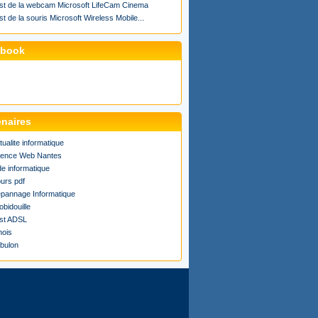
st de la webcam Microsoft LifeCam Cinema
st de la souris Microsoft Wireless Mobile...
ebook
enaires
tualite informatique
ence Web Nantes
de informatique
urs pdf
pannage Informatique
obidouille
st ADSL
ois
bulon