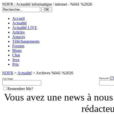
NDFR : Actualité informatique / internet - %041 %2026
Accueil
Actualité
Actualité LIVE
Articles
Astuces
Téléchargements
Forums
Blogs
Chat
Jeux
Prix
NDFR
>
Actualité
> Archives %041 %2026
(
?
)
Password
User Name
Remember Me?
Vous avez une news à nous
rédacte