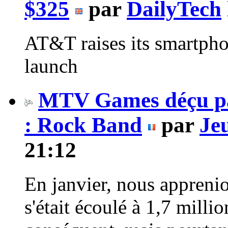
$325
par
DailyTech
AT&T raises its smartph
launch
MTV Games déçu par
: Rock Band
par
Je
21:12
En janvier, nous appren
s'était écoulé à 1,7 milli