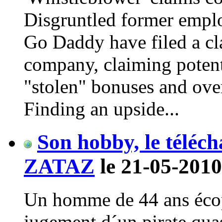
Disgruntled former empl
Go Daddy have filed a cla
company, claiming potenti
"stolen" bonuses and ov
Finding an upside...
Son hobby, le téléc
ZATAZ
le 21-05-2010
Un homme de 44 ans écop
jugement d´un pirate qua