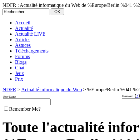
NDFR : Actualité informatique du Web de %Europe/Berlin %041 %
Accueil
Actualité
Actualité LIVE
Articles
Astuces
Téléchargements
Forums
Blogs
Chat
Jeux
Prix
NDFR
>
Actualité informatique du Web
> %Europe/Berlin %041 %2
(
?
)
Password
User Name
Remember Me?
Toute l'actualité inf