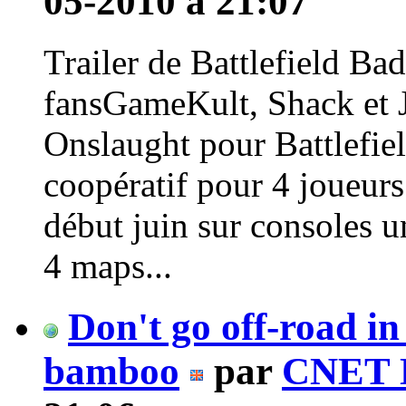
05-2010 à 21:07
Trailer de Battlefield Ba
fansGameKult, Shack et J
Onslaught pour Battlefi
coopératif pour 4 joueur
début juin sur consoles 
4 maps...
Don't go off-road in
bamboo
par
CNET 