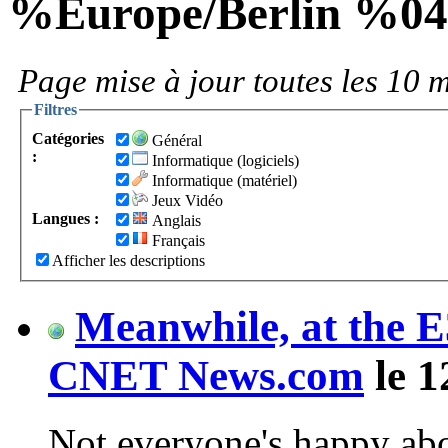
%Europe/Berlin %0
Page mise à jour toutes les 10 m
Filtres
Catégories
Général
:
Informatique (logiciels)
Informatique (matériel)
Jeux Vidéo
Langues :
Anglais
Français
Afficher les descriptions
Meanwhile, at the E
CNET News.com
le 1
Not everyone's happy ab