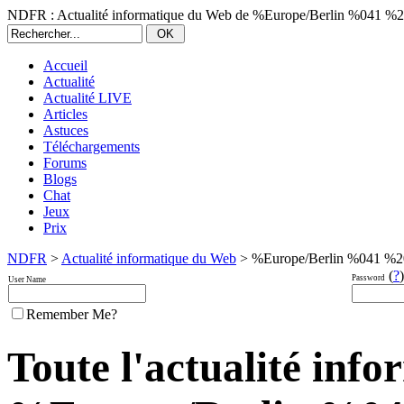
NDFR : Actualité informatique du Web de %Europe/Berlin %041 %
Accueil
Actualité
Actualité LIVE
Articles
Astuces
Téléchargements
Forums
Blogs
Chat
Jeux
Prix
NDFR
>
Actualité informatique du Web
> %Europe/Berlin %041 %2
(
?
)
Password
User Name
Remember Me?
Toute l'actualité inf