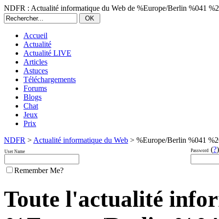
NDFR : Actualité informatique du Web de %Europe/Berlin %041 %
Accueil
Actualité
Actualité LIVE
Articles
Astuces
Téléchargements
Forums
Blogs
Chat
Jeux
Prix
NDFR
>
Actualité informatique du Web
> %Europe/Berlin %041 %2
(
?
)
Password
User Name
Remember Me?
Toute l'actualité inf