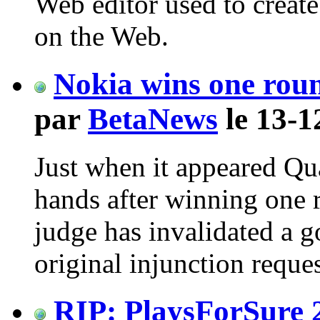
Web editor used to creat
on the Web.
Nokia wins one rou
par
BetaNews
le 13-1
Just when it appeared Qua
hands after winning one 
judge has invalidated a
original injunction reque
RIP: PlaysForSure 