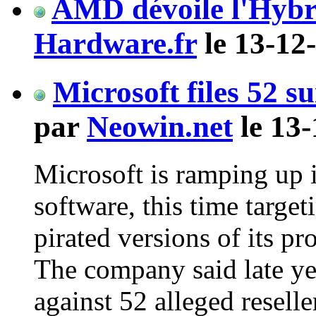
AMD dévoile l'Hybr
Hardware.fr
le 13-12
Microsoft files 52 s
par
Neowin.net
le 13-
Microsoft is ramping up it
software, this time targe
pirated versions of its p
The company said late yes
against 52 alleged reselle