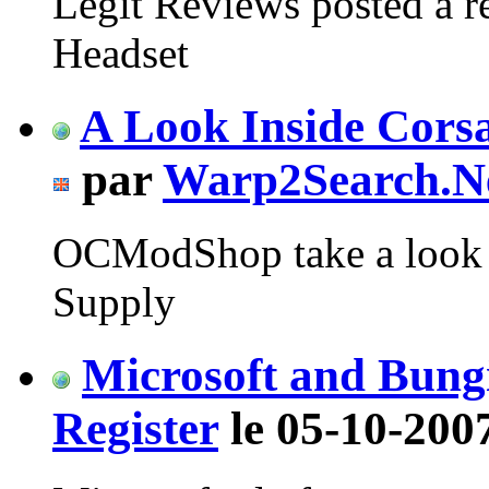
Legit Reviews posted a 
Headset
A Look Inside Cors
par
Warp2Search.N
OCModShop take a look 
Supply
Microsoft and Bung
Register
le 05-10-200