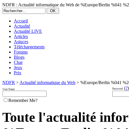
NDFR : Actualité informatique du Web de %Europe/Berlin %041 %
Accueil
Actualité
Actualité LIVE
Articles
Astuces
Téléchargements
Forums
Blogs
Chat
Jeux
Prix
NDFR
>
Actualité informatique du Web
> %Europe/Berlin %041 %2
(
?
)
Password
User Name
Remember Me?
Toute l'actualité inf