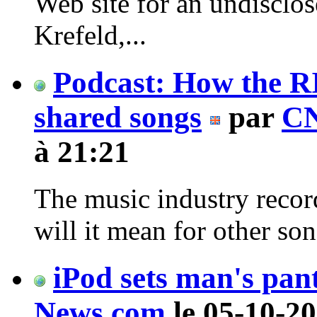
Web site for an undisclos
Krefeld,...
Podcast: How the R
shared songs
par
CN
à 21:21
The music industry recor
will it mean for other so
iPod sets man's pant
News.com
le 05-10-20