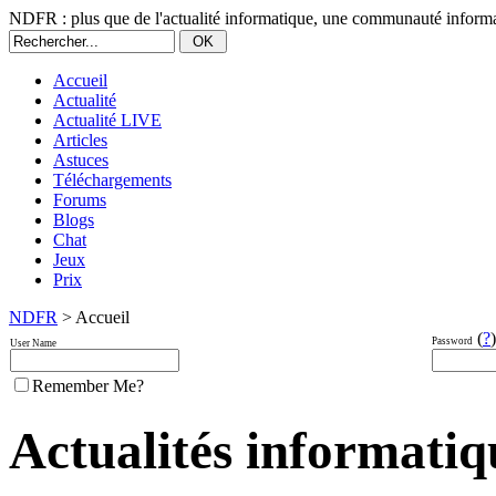
NDFR : plus que de l'actualité informatique, une communauté informa
Accueil
Actualité
Actualité LIVE
Articles
Astuces
Téléchargements
Forums
Blogs
Chat
Jeux
Prix
NDFR
> Accueil
(
?
)
Password
User Name
Remember Me?
Actualités informatiqu