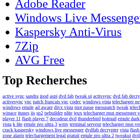
Adobe Reader
Windows Live Messenge
Kaspersky Anti-Virus
7Zip
AVG Free
Top Recherches
active sync
sandra
ipod
aspi
dvd fab
tweak ui
activsync
dvd fab decry
activesync
vnc
patch francais vnc
codec
windows vista
telecharger ne
windows
emule
ad aware
divx vista
mot passe
messpatch
tweak
telec
winace
itunes
iis
sp2
pebuilder
nlite
jeux
telecharger msn messenger ve
player 11
flash player 7
decodeur dvd
thunderbird
hotmail
emule dark
vista
k lite
emule pro ultra 3
wmv
terminal serveur
telecharger msn ve
crack kaspersky
windows live messenger
dvdfab decrypter
vista
flash
zone alarm
telechargement legal gratuit
emule pro ultra 2
tweakui
dvd