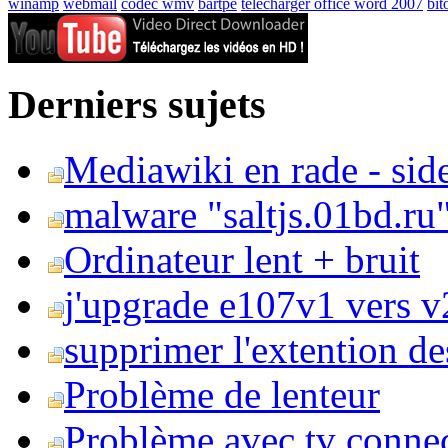
winamp
webmail
codec wmv
bartpe
telecharger office word 2007
bit
Derniers sujets
Mediawiki en rade - side
malware "saltjs.01bd.ru
Ordinateur lent + bruit
j'upgrade e107v1 vers v2
supprimer l'extention de
Problème de lenteur
Problème avec tv conne